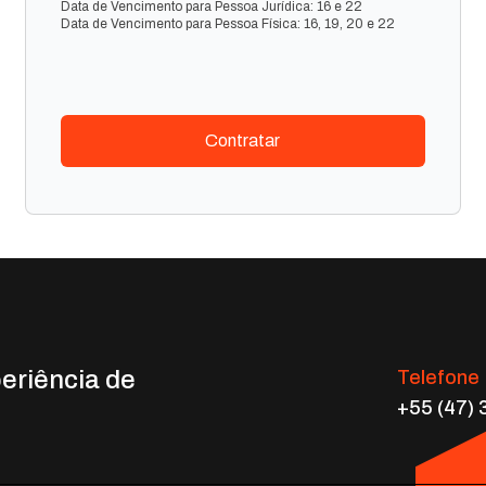
Data de Vencimento para Pessoa Jurídica: 16 e 22
Data de Vencimento para Pessoa Física: 16, 19, 20 e 22
Contratar
eriência de
Telefone
+55 (47)