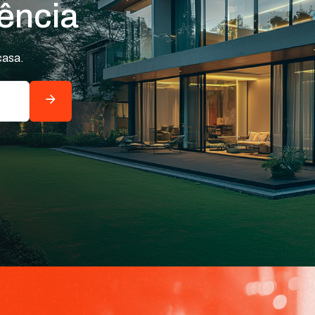
ência
casa.