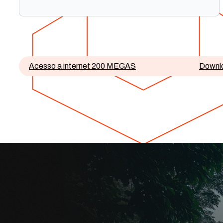
Fornecimento de Equipamentos
Prioridade em Chamados Técnicos
Acesso a internet 200 MEGAS
Downl
Técnico Especializado
B+ inclusivo + Desconto em demais apps
Streamings + Canais ao vivo
Deezer inclusa
Experiência Gamer