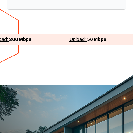
Fornecimento de Equipamentos
Prioridade em Chamados Técnicos
oad:
200 Mbps
Upload:
50 Mbps
B+ inclusivo + Desconto em demais apps
Streamings + Canais ao vivo
Deezer inclusa