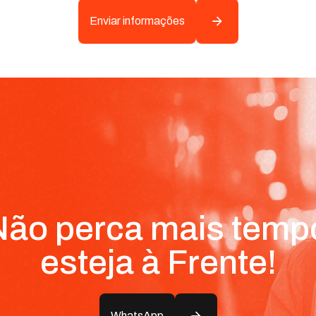
Enviar informações
ão perca mais temp
esteja à Frente!
WhatsApp