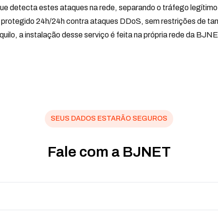
etecta estes ataques na rede, separando o tráfego legítimo do i
rá protegido 24h/24h contra ataques DDoS, sem restrições de t
anquilo, a instalação desse serviço é feita na própria rede da B
SEUS DADOS ESTARÃO SEGUROS
Fale com a BJNET