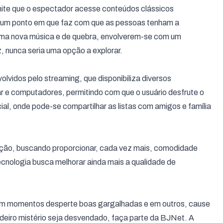
rmite que o espectador acesse conteúdos clássicos
um ponto em que faz com que as pessoas tenham a
 uma nova música e de quebra, envolverem-se com um
z, nunca seria uma opção a explorar.
lvidos pelo streaming, que disponibiliza diversos
lar e computadores, permitindo com que o usuário desfrute o
cial, onde pode-se compartilhar as listas com amigos e família
ução, buscando proporcionar, cada vez mais, comodidade
ecnologia busca melhorar ainda mais a qualidade de
 em momentos desperte boas gargalhadas e em outros, cause
deiro mistério seja desvendado, faça parte da BJNet. A