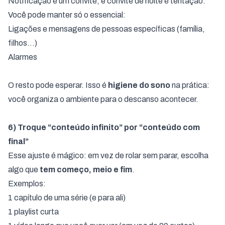
Notificação é um convite, e convite de noite é tentação.
Você pode manter só o essencial:
Ligações e mensagens de pessoas específicas (família,
filhos…)
Alarmes
O resto pode esperar. Isso é
higiene do sono
na prática:
você organiza o ambiente para o descanso acontecer.
6) Troque “conteúdo infinito” por “conteúdo com
final”
Esse ajuste é mágico: em vez de rolar sem parar, escolha
algo que
tem começo, meio e fim
.
Exemplos:
1 capítulo de uma série (e para ali)
1 playlist curta