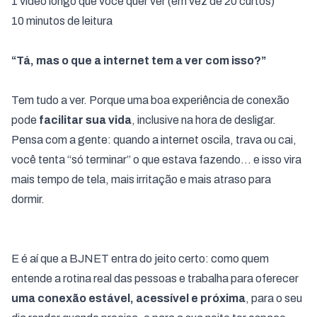
1 vídeo longo que você quer ver (em vez de 20 curtos)
10 minutos de leitura
“Tá, mas o que a internet tem a ver com isso?”
Tem tudo a ver. Porque uma boa experiência de conexão
pode
facilitar sua vida
, inclusive na hora de desligar.
Pensa com a gente: quando a internet oscila, trava ou cai,
você tenta “só terminar” o que estava fazendo… e isso vira
mais tempo de tela, mais irritação e mais atraso para
dormir.
E é aí que a BJNET entra do jeito certo: como quem
entende a rotina real das pessoas e trabalha para oferecer
uma conexão estável, acessível e próxima
, para o seu