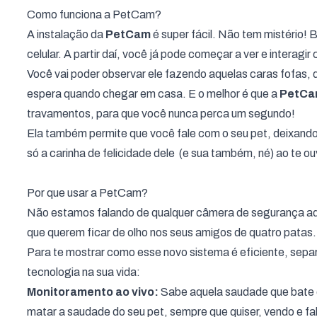
Como funciona a PetCam?
A instalação da
PetCam
é super fácil. Não tem mistério! 
celular. A partir daí, você já pode começar a ver e interagi
Você vai poder observar ele fazendo aquelas caras fofas,
espera quando chegar em casa. E o melhor é que a
PetC
travamentos, para que você nunca perca um segundo!
Ela também permite que você fale com o seu pet, deixando 
só a carinha de felicidade dele (e sua também, né) ao te 
Por que usar a PetCam?
Não estamos falando de qualquer câmera de segurança aq
que querem ficar de olho nos seus amigos de quatro patas
Para te mostrar como esse novo sistema é eficiente, sepa
tecnologia na sua vida:
Monitoramento ao vivo:
Sabe aquela saudade que bate
matar a saudade do seu pet, sempre que quiser, vendo e fa