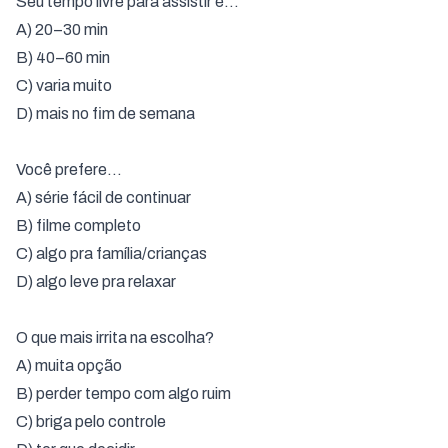
Seu tempo livre para assistir é…
A) 20–30 min
B) 40–60 min
C) varia muito
D) mais no fim de semana
Você prefere…
A) série fácil de continuar
B) filme completo
C) algo pra família/crianças
D) algo leve pra relaxar
O que mais irrita na escolha?
A) muita opção
B) perder tempo com algo ruim
C) briga pelo controle