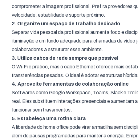
comprometer a imagem profissional. Prefira provedores q
velocidade, estabilidade e suporte próximo.
2. Organize um espaço de trabalho dedicado
Separar vida pessoal da profissional aumenta foco e disci
iluminação e um fundo adequado para chamadas de vídeo 
colaboradores a estruturar esse ambiente.
3. Utilize cabos de rede sempre que possível
O Wi-Fi é prático, mas o cabo Ethernet oferece mais estabil
transferências pesadas. O ideal é adotar estruturas híbrid
4. Aproveite ferramentas de colaboração online
Softwares como Google Workspace, Teams, Slack e Trello 
real. Eles substituem interações presenciais e aumentam a
funcionar sem travamentos.
5. Estabeleça uma rotina clara
A liberdade do home office pode virar armadilha sem discip
além de pausas programadas para manter a energia. Empr