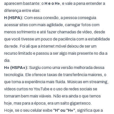
aparecem bastante: o
H e o H+
, e vale a pena entender a
diferença entre elas:
H (HSPA):
Com essa conexão, a pessoa conseguia
acessar sites com mais agilidade, carregar fotos com
menos sofrimento e até fazer chamadas de vídeo, desde
que você tivesse um pouco de paciência com a estabilidade
da rede. Foi ali que a internet móvel deixou de ser um
recurso limitado e passou a ser algo mais presente no dia a
dia.
H+ (HSPA+):
Surgiu como uma versão melhorada dessa
tecnologia. Ele oferece taxas de transferência maiores, o
que torna a experiência mais fluida. Músicas em streaming,
vídeos curtos no YouTube e o uso de redes sociais se
tornaram bem mais viáveis. Não era ainda o que temos
hoje, mas para a época, era um salto gigantesco.
Hoje, se o seu celular exibe
“H” ou “H+”
, significa que a