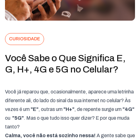
CURIOSIDADE
Você Sabe o Que Significa E,
G, H+, 4G e 5G no Celular?
Você já reparou que, ocasionalmente, aparece uma letrinha
diferente ali, do lado do sinal da sua internet no celular? Às
vezes é um
"E"
, outras um
"H+"
, de repente surge um
"4G"
ou
"5G"
. Mas o que tudo isso quer dizer? E por que muda
tanto?
Calma, você não está sozinho nessa!
A gente sabe que