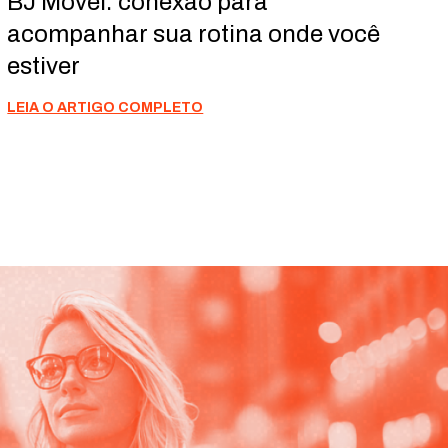
BJ Móvel: conexão para
acompanhar sua rotina onde você
estiver
LEIA O ARTIGO COMPLETO