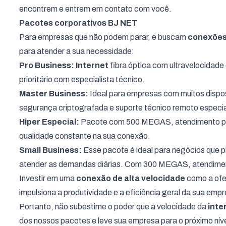
encontrem e entrem em contato com você.
Pacotes corporativos BJ NET
Para empresas que não podem parar, e buscam
conexões
para atender a sua necessidade:
Pro Business: Internet
fibra óptica com ultravelocida
prioritário com especialista técnico.
Master Business:
Ideal para empresas com muitos disp
segurança criptografada e suporte técnico remoto especia
Hiper Especial:
Pacote com 500 MEGAS, atendimento pers
qualidade constante na sua conexão.
Small Business:
Esse pacote é ideal para negócios que 
atender as demandas diárias. Com 300 MEGAS, atendiment
Investir em uma
conexão de alta velocidade
como a ofe
impulsiona a produtividade e a eficiência geral da sua emp
Portanto, não subestime o poder que a velocidade da
inte
dos nossos pacotes e leve sua empresa para o próximo nív